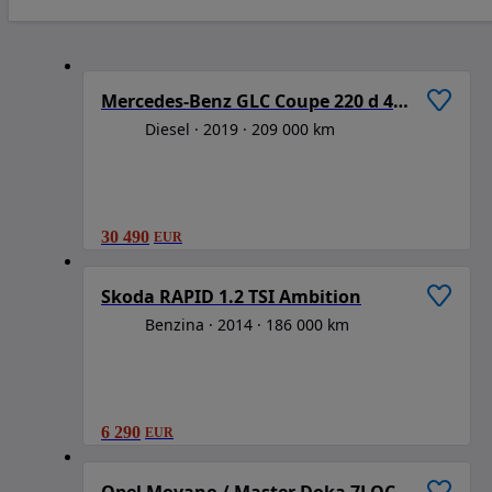
1
/
6
Mercedes-Benz GLC Coupe 220 d 4Matic 9G-TRONIC AMG Line
Diesel
2019
209 000 km
30 490
EUR
1
/
6
Skoda RAPID 1.2 TSI Ambition
Benzina
2014
186 000 km
6 290
EUR
1
/
6
Opel Movano / Master Doka 7LOCURI