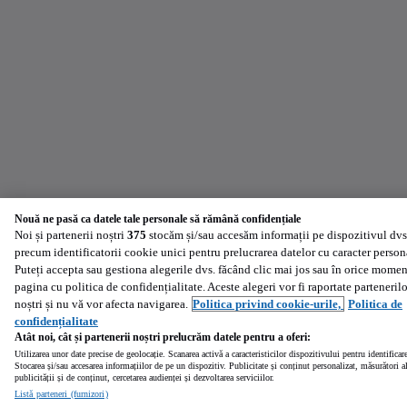
Nouă ne pasă ca datele tale personale să rămână confidențiale
Noi și partenerii noștri
375
stocăm și/sau accesăm informații pe dispozitivul dvs
precum identificatorii cookie unici pentru prelucrarea datelor cu caracter person
Puteți accepta sau gestiona alegerile dvs. făcând clic mai jos sau în orice momen
pagina cu politica de confidențialitate. Aceste alegeri vor fi raportate partenerilo
noștri și nu vă vor afecta navigarea.
Politica privind cookie-urile,
Politica de
confidențialitate
Atât noi, cât și partenerii noștri prelucrăm datele pentru a oferi:
Utilizarea unor date precise de geolocație. Scanarea activă a caracteristicilor dispozitivului pentru identificar
Stocarea și/sau accesarea informațiilor de pe un dispozitiv. Publicitate și conținut personalizat, măsurători a
publicității și de conținut, cercetarea audienței și dezvoltarea serviciilor.
Listă parteneri (furnizori)