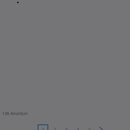
136
Anunțuri
1
2
3
4
5