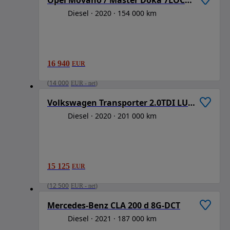
Diesel
2020
154 000 km
16 940
EUR
1
/
6
(
14 000
EUR
-
net
)
Volkswagen Transporter 2.0TDI LUNG 2CULISANTE
Diesel
2020
201 000 km
15 125
EUR
1
/
6
(
12 500
EUR
-
net
)
Mercedes-Benz CLA 200 d 8G-DCT
Diesel
2021
187 000 km