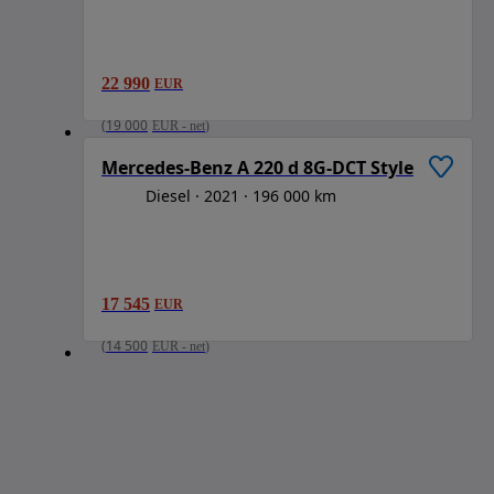
22 990
EUR
1
/
6
(
19 000
EUR
-
net
)
Mercedes-Benz A 220 d 8G-DCT Style
Diesel
2021
196 000 km
17 545
EUR
(
14 500
EUR
-
net
)